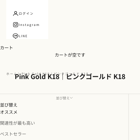
ログイン
Instagram
LINE
カート
カートが空です
ホーム
Pink Gold K18｜ピンクゴールド K18
Pink Gold K18｜ピンクゴールド K18
並び替え
並び替え
オススメ
関連性が最も高い
ベストセラー