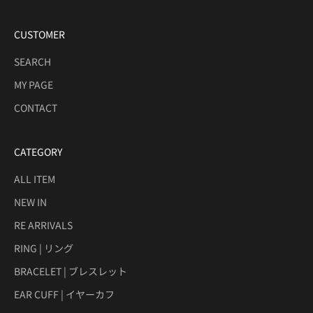
CUSTOMER
SEARCH
MY PAGE
CONTACT
CATEGORY
ALL ITEM
NEW IN
RE ARRIVALS
RING | リング
BRACELET | ブレスレット
EAR CUFF | イヤーカフ