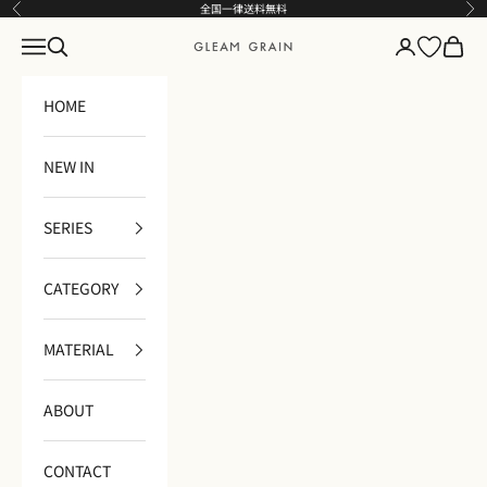
コンテンツへスキップ
全国一律送料無料
前へ
次
メニュー
検索
ログイン
カート
GLEAM GRAIN
HOME
NEW IN
SERIES
CATEGORY
MATERIAL
ABOUT
CONTACT