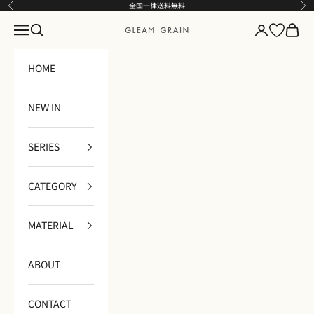
コンテンツへスキップ
全国一律送料無料
前へ
次
メニュー
検索
ログイン
カート
GLEAM GRAIN
HOME
NEW IN
SERIES
CATEGORY
MATERIAL
ABOUT
CONTACT