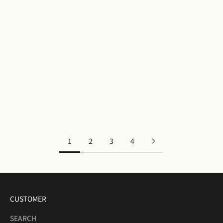
シトリン ラウンドリング
ブルートパーズ ラウンドリング
セール価格
セール価格
¥11,000
¥11,000
1
2
3
4
CUSTOMER
SEARCH