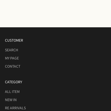
ンリング K18
セール価格
¥72,000
CUSTOMER
SEARCH
MY PAGE
CONTACT
CATEGORY
ALL ITEM
NEW IN
RE ARRIVALS