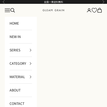
コンテンツへスキップ
全国一律送料無料
前へ
次
メニュー
検索
ログイン
カート
GLEAM GRAIN
HOME
NEW IN
SERIES
CATEGORY
MATERIAL
ABOUT
CONTACT