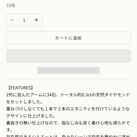
18号
数量を減らす
数量を増やす
カートに追加
【FEATURES】
2列に並んだアームに34石、トータル約0.3ctの天然ダイヤモンド
をセットしました。
重ねづけしなくても１本で２本のエタニティを付けているような
デザインに仕上げました。
裏抜きの無い仕上げなので、指なじみも良く着け心地も滑らかで
す。
存在感のあるシルエットは、色々なシーンで指先を華やかに演出