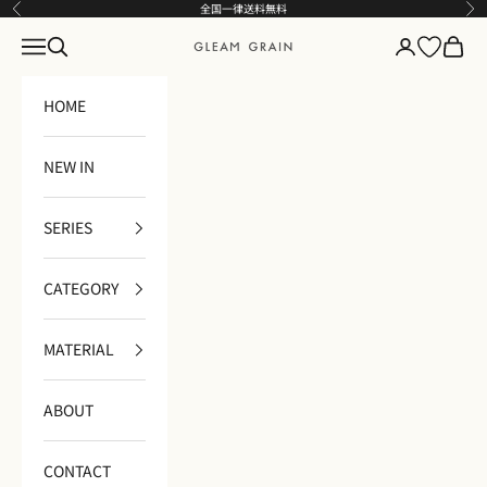
コンテンツへスキップ
全国一律送料無料
前へ
次
メニュー
検索
ログイン
カート
GLEAM GRAIN
HOME
NEW IN
SERIES
CATEGORY
MATERIAL
ABOUT
CONTACT