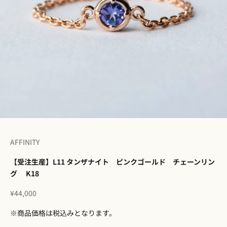
I18n Error: Missing interpolation v
I18n Error: Missing interpolation 
I18n Error: Missing interpolation
I18n Error: Missing interpolatio
I18n Error: Missing interpolati
I18n Error: Missing interpolat
I18n Error: Missing interpolat
AFFINITY
【受注生産】L11 タンザナイト ピンクゴールド チェーンリン
グ K18
セール価格
¥44,000
※商品価格は税込みとなります。