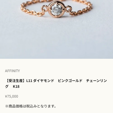
I18n Error: Missing interpolation v
I18n Error: Missing interpolation 
I18n Error: Missing interpolation
I18n Error: Missing interpolatio
I18n Error: Missing interpolati
I18n Error: Missing interpolat
I18n Error: Missing interpolat
AFFINITY
【受注生産】L11 ダイヤモンド ピンクゴールド チェーンリン
グ K18
セール価格
¥75,000
※商品価格は税込みとなります。