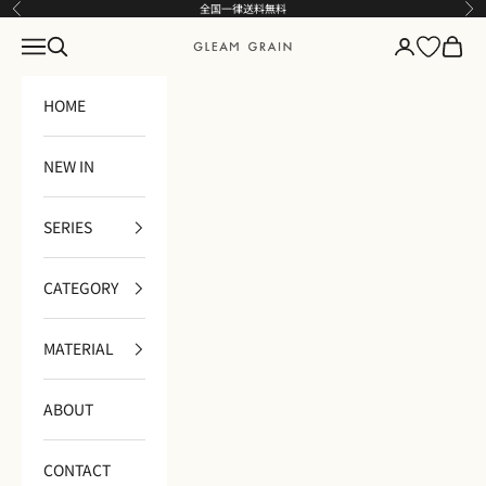
コンテンツへスキップ
全国一律送料無料
前へ
次
メニュー
検索
ログイン
カート
GLEAM GRAIN
HOME
NEW IN
SERIES
CATEGORY
MATERIAL
ABOUT
CONTACT