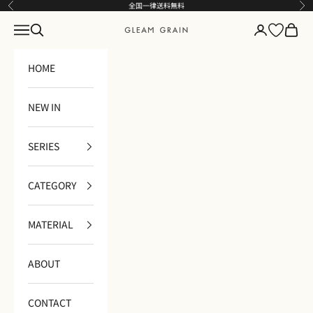
コンテンツへスキップ
全国一律送料無料
前へ
次
メニュー
検索
ログイン
カート
GLEAM GRAIN
HOME
NEW IN
SERIES
CATEGORY
MATERIAL
ABOUT
CONTACT