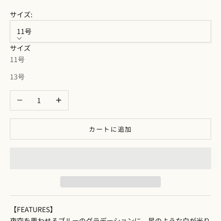
サイズ:
11号
サイズ
11号
13号
数量を減らす
数量を増やす
カートに追加
【FEATURES】
夜空を思わせるブルーのグラデーションに、星のような白が光り