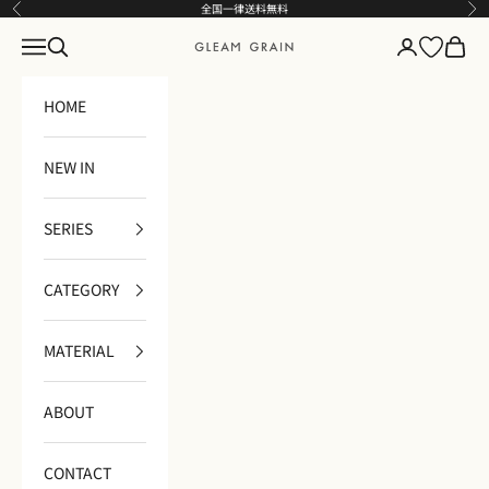
コンテンツへスキップ
全国一律送料無料
前へ
次
メニュー
検索
ログイン
カート
GLEAM GRAIN
HOME
NEW IN
SERIES
CATEGORY
MATERIAL
ABOUT
CONTACT