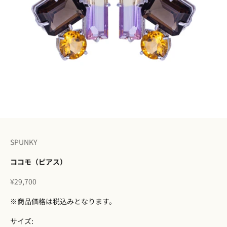
I18n Error: Missing interpolation 
I18n Error: Missing interpolation
I18n Error: Missing interpolatio
I18n Error: Missing interpolati
I18n Error: Missing interpolat
SPUNKY
ココモ（ピアス）
セール価格
¥29,700
※商品価格は税込みとなります。
サイズ: