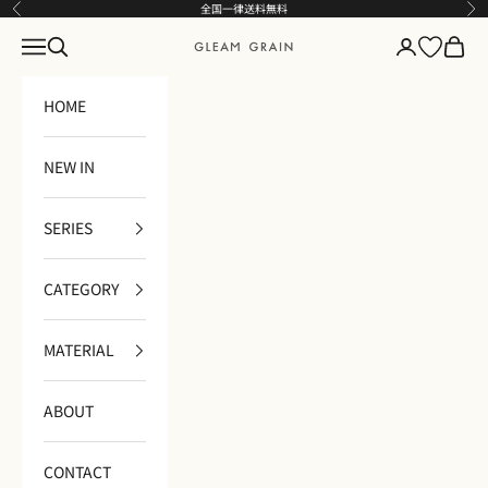
コンテンツへスキップ
全国一律送料無料
前へ
次
メニュー
検索
ログイン
カート
GLEAM GRAIN
HOME
NEW IN
SERIES
CATEGORY
MATERIAL
ABOUT
CONTACT