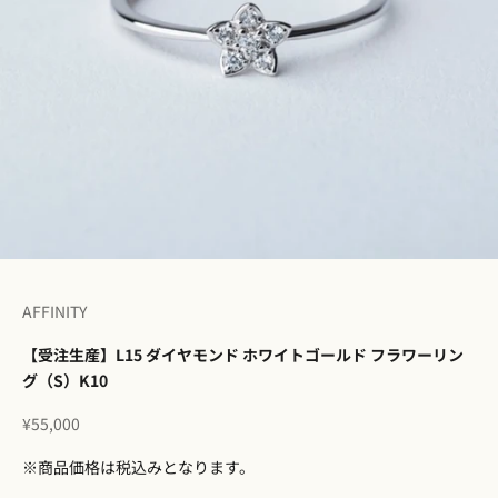
I18n Error: Missing interpolation v
I18n Error: Missing interpolation 
I18n Error: Missing interpolation
I18n Error: Missing interpolatio
I18n Error: Missing interpolati
I18n Error: Missing interpolat
I18n Error: Missing interpolat
AFFINITY
【受注生産】L15 ダイヤモンド ホワイトゴールド フラワーリン
グ（S）K10
セール価格
¥55,000
※商品価格は税込みとなります。