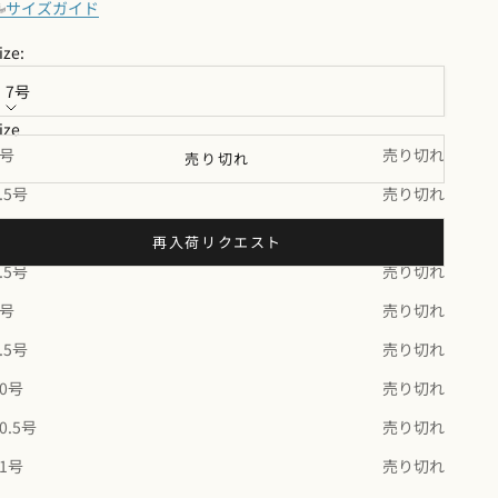
サイズガイド
ize:
7号
ize
7号
売り切れ
売り切れ
.5号
売り切れ
8号
売り切れ
再入荷リクエスト
.5号
売り切れ
9号
売り切れ
【FEATURES】
深みのある青紫色が魅力のアイオライトをセットしたリング。見
.5号
売り切れ
る角度によって色が変わる「多色性」が特徴で、神秘的な輝きを
10号
売り切れ
楽しめます。シンプルながらも個性を感じさせるデザインで、単
体使いはもちろん、重ね付けにもぴったり。デイリーにも特別な
0.5号
売り切れ
日にも寄り添う一本です。
11号
売り切れ
【商品情報】