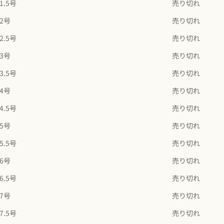
1.5号
売り切れ
・top約5.0mm 腕幅約1.0mm
12号
売り切れ
・素材：
［地金］K10 イエローゴールド
2.5号
売り切れ
［石］アイオライト
13号
売り切れ
※石の品質につきましては商品画像と同程度のものを使用して作
成致します。
3.5号
売り切れ
・カラット：アイオライト約0.4ct
・サイズ：7-18号
14号
売り切れ
・品番：GG24L013Y0IOL
4.5号
売り切れ
・上記サイズの範囲内で±2号サイズ直し可能。（有料）
15号
売り切れ
※モニターの発色の具合によって実際のものと色が異なる場合が
5.5号
売り切れ
ございます。ご了承ください。
16号
売り切れ
【納期】
6.5号
売り切れ
AFFINITYシリーズはすべて、オーダーを承ってから製作するた
め、お届けまでに６週間程度お時間をいただいております。後
17号
売り切れ
日、お届け予定日の目安をメールにてお知らせいたします。
7.5号
売り切れ