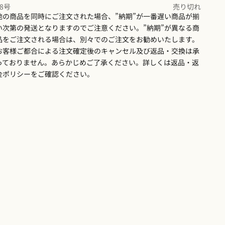
【配送と返品交換について】
18号
売り切れ
他の商品を同時にご注文された場合、”納期”が一番遅い商品が揃
い次第の発送となりますのでご注意ください。”納期”が異なる商
品をご注文される場合は、別々でのご注文をお勧めいたします。
お客様ご都合による注文確定後のキャンセル及び返品・交換は承
っておりません。あらかじめご了承ください。詳しくは
返品・返
金ポリシー
をご確認ください。