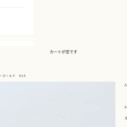
カートが空です
ーゴールド K10
A
¥