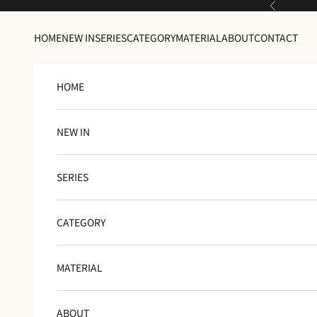
コンテンツへスキップ
前へ
HOME
NEW IN
SERIES
CATEGORY
MATERIAL
ABOUT
CONTACT
HOME
NEW IN
SERIES
CATEGORY
MATERIAL
ABOUT