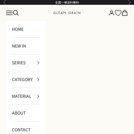
コンテンツへスキップ
全国一律送料無料
前へ
次
メニュー
検索
ログイン
カート
GLEAM GRAIN
HOME
NEW IN
SERIES
CATEGORY
MATERIAL
ABOUT
CONTACT