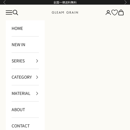
コンテンツへスキップ
全国一律送料無料
前へ
次
メニュー
検索
ログイン
カート
GLEAM GRAIN
HOME
NEW IN
SERIES
CATEGORY
MATERIAL
ABOUT
CONTACT