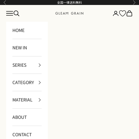
コンテンツへスキップ
全国一律送料無料
前へ
次
メニュー
検索
ログイン
カート
GLEAM GRAIN
HOME
NEW IN
SERIES
CATEGORY
MATERIAL
ABOUT
CONTACT