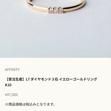
I18n Error: Missing interpolation 
I18n Error: Missing interpolation
I18n Error: Missing interpolation
I18n Error: Missing interpolatio
I18n Error: Missing interpolati
I18n Error: Missing interpolat
AFFINITY
【受注生産】L7 ダイヤモンド３石 イエローゴールドリング
K10
セール価格
¥47,000
※商品価格は税込みとなります。