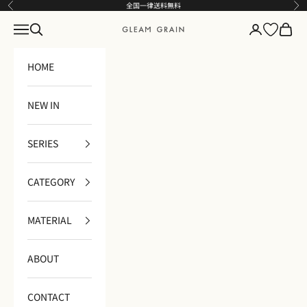
コンテンツへスキップ
全国一律送料無料
前へ
次
メニュー
検索
ログイン
カート
GLEAM GRAIN
HOME
NEW IN
SERIES
CATEGORY
MATERIAL
ABOUT
CONTACT