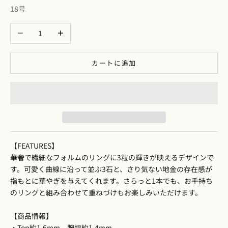
18号
数量を減らす
数量を増やす
カートに追加
【FEATURES】
華奢で繊細なフォルムのリングに3粒の輝きが映えるデザインで
す。可愛く曲線に沿って並ぶ3石と、さり気ない地金の存在感が
指もとに華やぎを与えてくれます。さらっと1本でも、お手持ち
のリングと組み合わせて重ねづけもお楽しみいただけます。
【商品情報】
・Top約1.6mm 腕幅約1.4mm