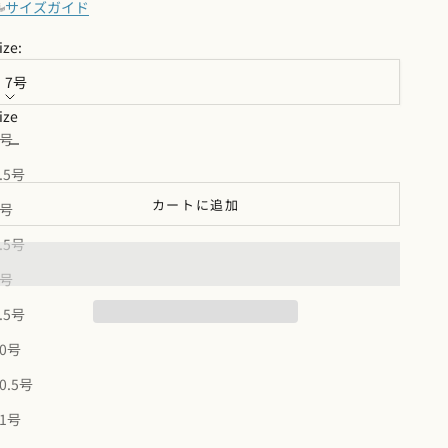
サイズガイド
ize:
7号
ize
数量を減らす
数量を増やす
7号
.5号
カートに追加
8号
.5号
9号
.5号
10号
【FEATURES】
0.5号
ダイヤカットにより、リング自体がさりげなくきらめくホワイト
ゴールドリングです。
11号
小粒な石と併せて、指先をさりげなく華やかにしてくれます。1