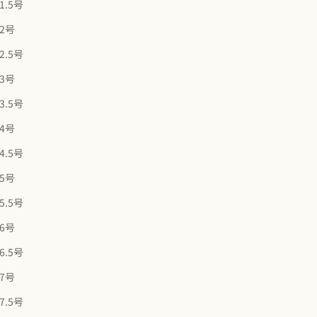
1.5号
本でつければ華奢な印象、重ね付けでのアレンジもお楽しみくだ
さい。
12号
2.5号
【商品情報】
・腕幅約2.0mm
13号
・素材：［地金］K10 ホワイトゴールド
3.5号
［石］ダイヤモンド ※石の品質につきましては商品画
像と同程度のものを使用して作成致します。
14号
・カラット：ダイヤモンド約0.01ct
4.5号
・サイズ：7号~18号 ※サイズは0.5きざみでオーダーいただけま
す。
15号
・上記サイズの範囲内で±2号サイズ直し可能。（有料）
5.5号
・品番：GG23L006W0DIA
※モニターの発色の具合によって実際のものと色が異なる場合が
16号
ございます。ご了承ください。
6.5号
【鑑別書】
17号
鑑別書は3,000円で発行が可能です。ご希望のお客様は下記ペー
ジからカートに追加をお願いいたします。
7.5号