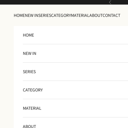
コンテンツへスキップ
前へ
HOME
NEW IN
SERIES
CATEGORY
MATERIAL
ABOUT
CONTACT
HOME
NEW IN
SERIES
CATEGORY
MATERIAL
ABOUT