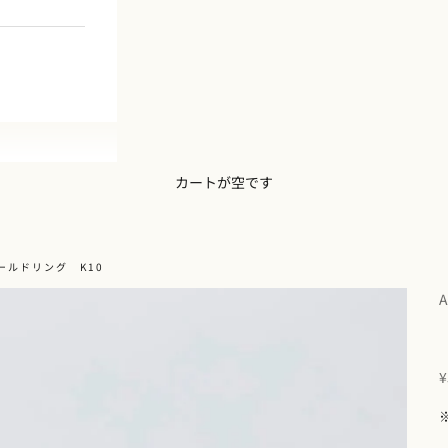
カートが空です
ールドリング K10
A
¥