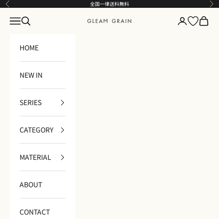
コンテンツへスキップ
全国一律送料無料
前へ
次
メニュー
検索
ログイン
カート
GLEAM GRAIN
HOME
NEW IN
SERIES
CATEGORY
MATERIAL
ABOUT
CONTACT