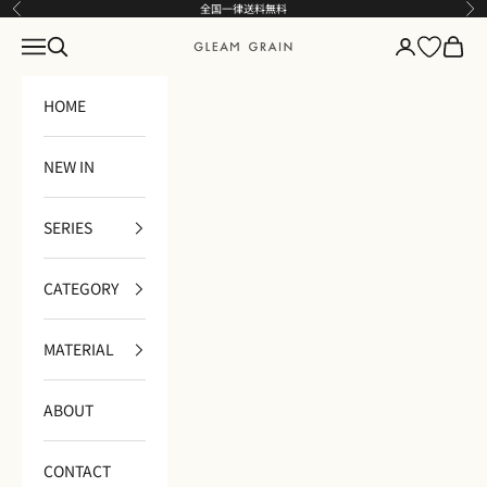
コンテンツへスキップ
全国一律送料無料
前へ
次
メニュー
検索
ログイン
カート
GLEAM GRAIN
HOME
NEW IN
SERIES
CATEGORY
MATERIAL
ABOUT
CONTACT