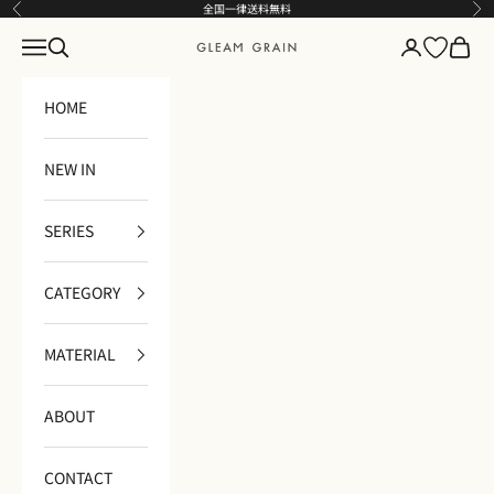
コンテンツへスキップ
全国一律送料無料
前へ
次
メニュー
検索
ログイン
カート
GLEAM GRAIN
HOME
NEW IN
SERIES
CATEGORY
MATERIAL
ABOUT
CONTACT