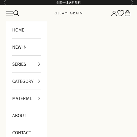
コンテンツへスキップ
全国一律送料無料
前へ
次
メニュー
検索
ログイン
カート
GLEAM GRAIN
HOME
NEW IN
SERIES
CATEGORY
MATERIAL
ABOUT
CONTACT