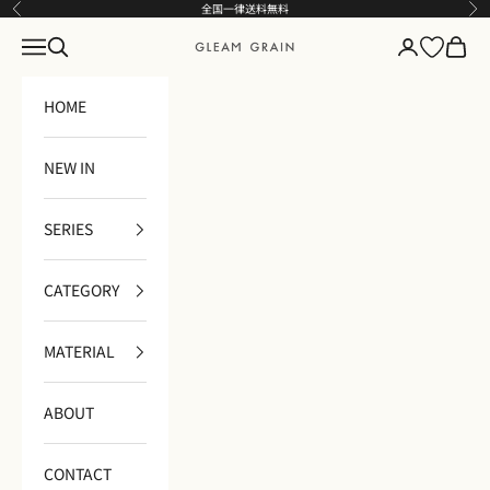
コンテンツへスキップ
全国一律送料無料
前へ
次
メニュー
検索
ログイン
カート
GLEAM GRAIN
HOME
NEW IN
SERIES
CATEGORY
MATERIAL
ABOUT
CONTACT