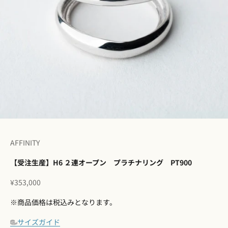
I18n Error: Missing interpolation 
I18n Error: Missing interpolation
I18n Error: Missing interpolation
I18n Error: Missing interpolatio
I18n Error: Missing interpolati
I18n Error: Missing interpolat
AFFINITY
【受注生産】H6 ２連オープン プラチナリング PT900
セール価格
¥353,000
※商品価格は税込みとなります。
サイズガイド