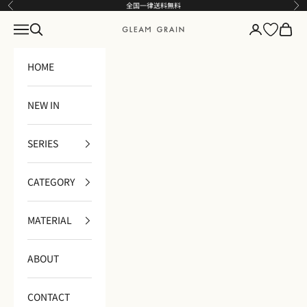
コンテンツへスキップ
全国一律送料無料
前へ
次
メニュー
検索
ログイン
カート
GLEAM GRAIN
HOME
NEW IN
SERIES
CATEGORY
MATERIAL
ABOUT
CONTACT