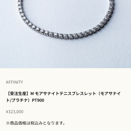
I18n Error: Missing interpolation 
I18n Error: Missing interpolation
I18n Error: Missing interpolatio
I18n Error: Missing interpolati
I18n Error: Missing interpolat
AFFINITY
【受注生産】M モアサナイトテニスブレスレット（モアサナイ
ト/プラチナ）PT900
セール価格
¥323,000
※商品価格は税込みとなります。