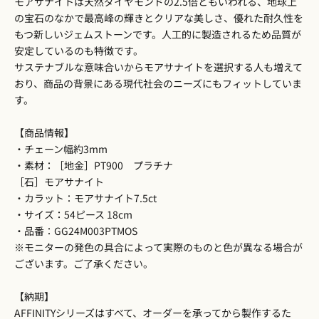
モアサナイトは天然ダイヤモンドの2.5倍ともいわれる、地球上
の宝石のなかで最高峰の輝きとクリアな美しさ、優れた耐久性を
もつ新しいジェムストーンです。人工的に製造されるため品質が
安定しているのも特徴です。
サステナブルな意味合いからモアサナイトを選択する人も増えて
おり、商品の背景にある現代社会のニーズにもフィットしていま
す。
【商品情報】
・チェーン幅約3mm
・素材：［地金］PT900 プラチナ
［石］モアサナイト
・カラット：モアサナイト7.5ct
・サイズ：54ピース 18cm
・品番：GG24M003PTMOS
※モニターの発色の具合によって実際のものと色が異なる場合が
ございます。ご了承ください。
【納期】
AFFINITYシリーズはすべて、オーダーを承ってから製作するた