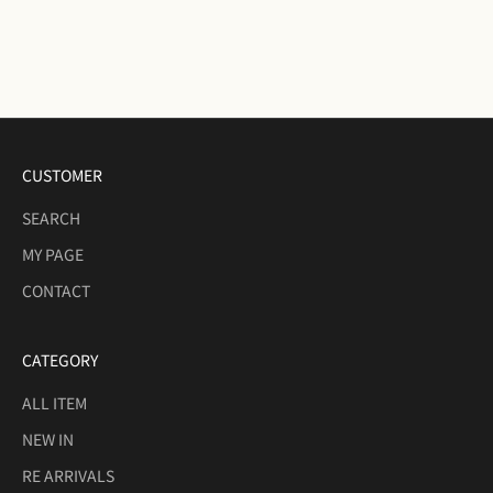
マイタイ（リング）
マイタイ（ピアス）
セール価格
セール価格
¥25,300
¥29,700
CUSTOMER
SEARCH
MY PAGE
CONTACT
CATEGORY
ALL ITEM
NEW IN
RE ARRIVALS