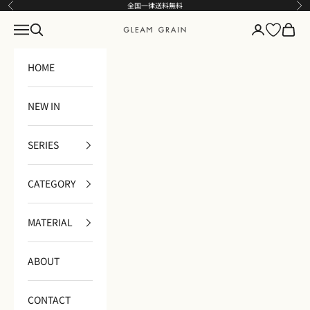
コンテンツへスキップ
全国一律送料無料
前へ
次
メニュー
検索
ログイン
カート
GLEAM GRAIN
HOME
NEW IN
SERIES
CATEGORY
MATERIAL
ABOUT
CONTACT