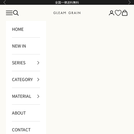
コンテンツへスキップ
全国一律送料無料
前へ
次
メニュー
検索
ログイン
カート
GLEAM GRAIN
HOME
NEW IN
SERIES
CATEGORY
MATERIAL
ABOUT
CONTACT