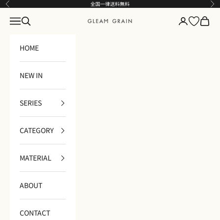
コンテンツへスキップ
全国一律送料無料
前へ
次
メニュー
検索
ログイン
カート
GLEAM GRAIN
HOME
NEW IN
SERIES
CATEGORY
MATERIAL
ABOUT
CONTACT