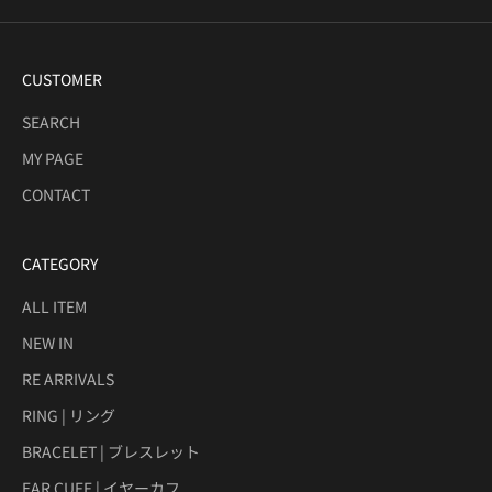
CUSTOMER
SEARCH
MY PAGE
CONTACT
CATEGORY
ALL ITEM
NEW IN
RE ARRIVALS
RING | リング
BRACELET | ブレスレット
EAR CUFF | イヤーカフ