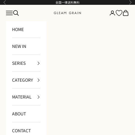
コンテンツへスキップ
全国一律送料無料
前へ
次
メニュー
検索
ログイン
カート
GLEAM GRAIN
HOME
NEW IN
SERIES
CATEGORY
MATERIAL
ABOUT
CONTACT